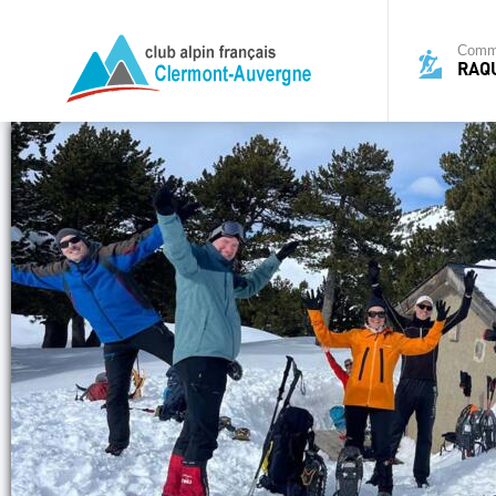
Commi
RAQ