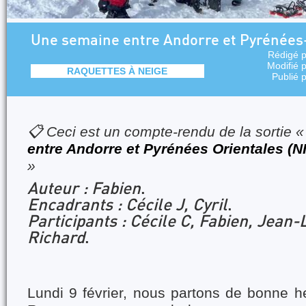
Une semaine entre Andorre et Pyrénées-
Rédigé 
Modifié 
RAQUETTES À NEIGE
Publié 
📋 Ceci est un compte-rendu de la sortie 
entre Andorre et Pyrénées Orientales 
»
Auteur : Fabien
.
Encadrants : Cécile J, Cyril
.
Participants : Cécile C, Fabien, Jean-
Richard
.
Lundi 9 février, nous partons de bonne he