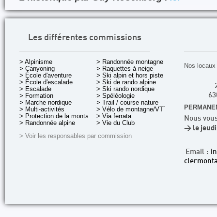
Les différentes commissions
> Alpinisme
> Randonnée montagne
Nos locaux 
> Canyoning
> Raquettes à neige
> École d'aventure
> Ski alpin et hors piste
> École d'escalade
> Ski de rando alpine
> Escalade
> Ski rando nordique
> Formation
> Spéléologie
63
> Marche nordique
> Trail / course nature
PERMANEN
> Multi-activités
> Vélo de montagne/VTT
> Protection de la montagne
> Via ferrata
Nous vous
> Randonnée alpine
> Vie du Club
> le jeud
> Voir les responsables par commission
Email :
i
clermonta