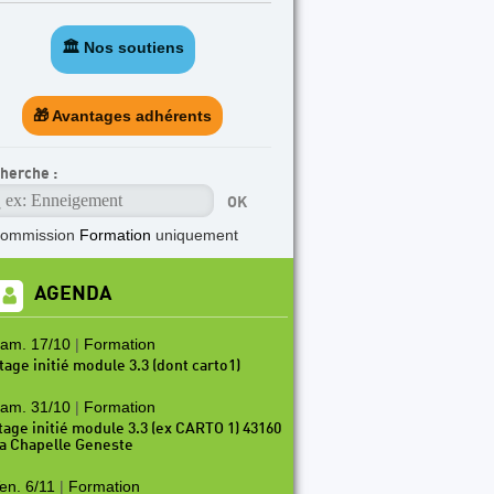
🏛️ Nos soutiens
🎁 Avantages adhérents
herche :
commission
Formation
uniquement
AGENDA
am. 17/10
|
Formation
tage initié module 3.3 (dont carto1)
am. 31/10
|
Formation
tage initié module 3.3 (ex CARTO 1) 43160
a Chapelle Geneste
en. 6/11
|
Formation