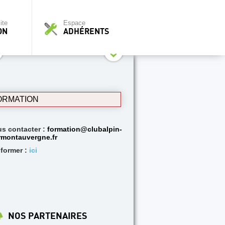
ite
Espace
ON
ADHÉRENTS
ORMATION
s contacter :
formation@clubalpin-
rmontauvergne.fr
nformer :
ici
NOS PARTENAIRES