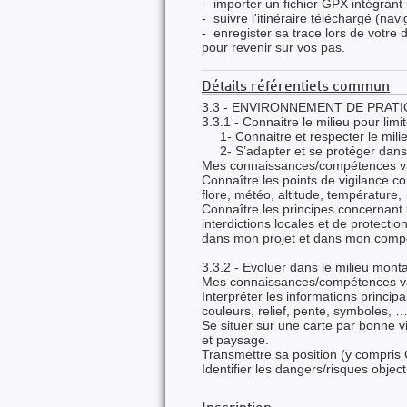
- importer un fichier GPX intégrant 
- suivre l'itinéraire téléchargé (navi
- enregister sa trace lors de votre 
pour revenir sur vos pas.
Détails référentiels commun
3.3 - ENVIRONNEMENT DE PRATI
3.3.1 - Connaitre le milieu pour lim
1- Connaitre et respecter le milie
2- S’adapter et se protéger dans l
Mes connaissances/compétences va
Connaître les points de vigilance c
flore, météo, altitude, température
Connaître les principes concernant l
interdictions locales et de protectio
dans mon projet et dans mon comp
3.3.2 - Evoluer dans le milieu mon
Mes connaissances/compétences va
Interpréter les informations princip
couleurs, relief, pente, symboles, …
Se situer sur une carte par bonne visi
et paysage.
Transmettre sa position (y compris
Identifier les dangers/risques object