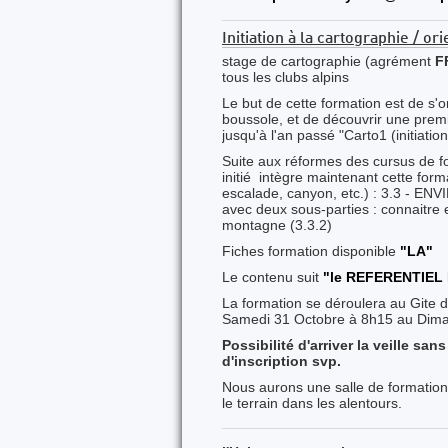
Initiation à la cartographie / or
stage de cartographie (agrément
F
tous les clubs alpins
Le but de cette formation est de s'or
boussole, et de découvrir une premi
jusqu'à l'an passé "Carto1 (initiation
Suite aux réformes des cursus de fo
initié intègre maintenant cette form
escalade, canyon, etc.) : 3.3 
avec deux sous-parties : connaitre 
montagne (3.3.2)
Fiches formation disponible
"LA"
Le contenu suit
"le REFERENTIEL
La formation se déroulera au Gite 
Samedi 31 Octobre à 8h15 au Dim
Possibilité d'arriver la veille sa
d'inscription svp.
Nous aurons une salle de formation 
le terrain dans les alentours.