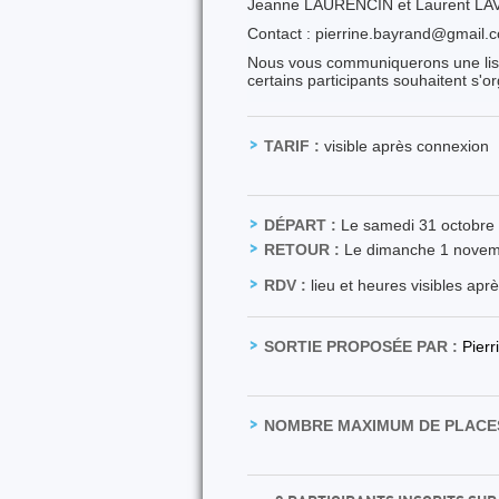
Jeanne LAURENCIN et Laurent LAV
Contact : pierrine.bayrand@gmail.
Nous vous communiquerons une liste 
certains participants souhaitent s'o
TARIF :
visible après connexion
DÉPART :
Le samedi 31 octobre
RETOUR :
Le dimanche 1 nove
RDV :
lieu et heures visibles apr
SORTIE PROPOSÉE PAR :
Pier
NOMBRE MAXIMUM DE PLACES