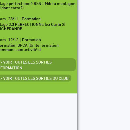
tage perfectionné RSS + Milieu montagne
 (dont carto2)
am. 28/11
|
Formation
tage 3.3 PERFECTIONNE (ex Carto 2)
ICHERANDE
am. 12/12
|
Formation
ormation UFCA (Unité formation
ommune aux activités)
> VOIR TOUTES LES SORTIES
FORMATION
> VOIR TOUTES LES SORTIES DU CLUB