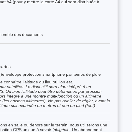
mat A4 (pour y mettre la carte A4 qui sera distribuée à
ensemble des documents
cartes
e)enveloppe protection smartphone par temps de pluie
e connaître l’altitude du lieu où l’on est.
ar satellites. Le dispositif sera alors intégré à un
 Ou bien l’altitude peut être déterminée par pression
ors intégré à une montre multi-fonction ou un altimètre
les anciens altimètres). Ne pas oublier de régler, avant la
ltitude soit exprimée en mètres et non en pied (feet).
tions en salle ou dehors sur le terrain, nous utiliserons une
isation GPS unique à savoir
Iphigénie
. Un abonnement