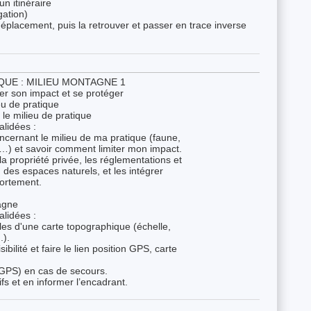
un itinéraire
gation)
déplacement, puis la retrouver et passer en trace inverse
QUE : MILIEU MONTAGNE 1
iter son impact et se protéger
u de pratique
e milieu de pratique
lidées :
oncernant le milieu de ma pratique (faune,
, …) et savoir comment limiter mon impact.
a propriété privée, les réglementations et
n des espaces naturels, et les intégrer
ortement.
tagne
lidées :
ales d'une carte topographique (échelle,
.).
bilité et faire le lien position GPS, carte
 GPS) en cas de secours.
ifs et en informer l’encadrant.