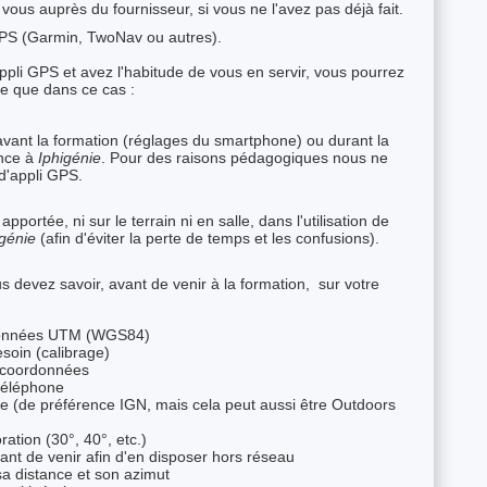
vous auprès du fournisseur, si vous ne l'avez pas déjà fait.
GPS (Garmin, TwoNav ou autres).
ppli GPS et avez l'habitude de vous en servir, vous pourrez
dre que dans ce cas :
avant la formation (réglages du smartphone) ou durant la
ence à
Iphigénie
. Pour des raisons pédagogiques nous ne
d'appli GPS.
portée, ni sur le terrain ni en salle, dans l'utilisation de
igénie
(afin d'éviter la perte de temps et les confusions).
us devez savoir, avant de venir à la formation, sur votre
ordonnées UTM (WGS84)
esoin (calibrage)
e, coordonnées
 téléphone
rte (de préférence IGN, mais cela peut aussi être Outdoors
ration (30°, 40°, etc.)
vant de venir afin d'en disposer hors réseau
sa distance et son azimut