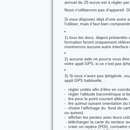
annuel de 25 euros est à régler par 
Nous n'utiliserons pas d'appareil 
Si vous disposez déjà d'une autre a
l'utiliser, mais il faut bien compren
1) tous les docs, diapos présentés 
formation feront uniquement référ
montrerons aucune autre interface 
2) aucune aide ne pourra vous être ap
votre appli GPS, si ce n'est pas
Iph
3) Si vous n'avez pas
Iphigénie
, vo
appli GPS habituelle, :
- régler unités afin d'être en co
- régler l'altitude barométrique si b
- lire pour le point courant altitud
- lire azimut suivant orientation du
- choisir l'affichage du fond de ca
ou autres)
- afficher les pentes avec leurs colo
- télécharger la carte du secteur a
- créer un repère (POI), connaitre 