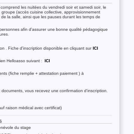
 comprend les nuitées du vendredi soir et samedi soir, le
 groupe (accès cuisine collective, approvisionnement
n de la salle, ainsi que les pauses durant les temps de
2 personnes afin d'assurer une bonne qualité pédagogique
eures.
ion . Fiche d'inscription disponible en cliquant sur
ICI
lien Helloasso suivant :
ICI
nts (fiche remplie + attestation paiement ) à
ux documents, vous recevez une confirmation d'inscription.
f raison médical avec certificat)
s
énévole du stage