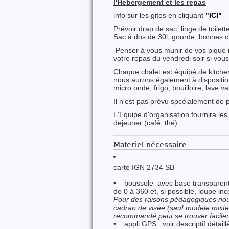
l'Hebergement et les repas
info sur les gites en cliquant
"ICI"
Prévoir drap de sac, linge de toilett
Sac à dos de 30l, gourde, bonnes 
Penser à vous munir de vos pique n
votre repas du vendredi soir si vous 
Chaque chalet est équipé de kitchen
nous aurons également à disposition 
micro onde, frigo, bouilloire, lave va
Il n'est pas prévu spcéialement de p
L'Equipe d'organisation fournira les
dejeuner (café, thé)
Materiel nécessaire
carte IGN 2734 SB
• boussole avec base transparente
de 0 à 360 et, si possible, loupe inc
Pour des raisons pédagogiques nou
cadran de visée (sauf modèle mixte
recommandé peut se trouver facile
• appli GPS: voir descriptif détaill