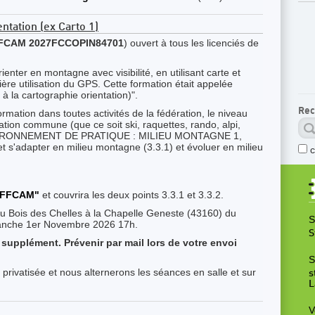
ientation (ex Carto 1)
FCAM 2027FCCOPIN84701
)
ouvert à tous les licenciés de
ienter en montagne avec visibilité, en utilisant carte et
ère utilisation du GPS. Cette formation était appelée
 à la cartographie orientation)".
Rec
rmation dans toutes activités de la fédération, le niveau
ation commune (que ce soit ski, raquettes, rando, alpi,
- ENVIRONNEMENT DE PRATIQUE : MILIEU MONTAGNE 1,
et s'adapter en milieu montagne (3.3.1) et évoluer en milieu
 FFCAM"
et couvrira les deux points 3.3.1 et 3.3.2.
du Bois des Chelles à la Chapelle Geneste (43160) du
S
anche 1er Novembre 2026 17h.
S
ns supplément. Prévenir par mail lors de votre envoi
S
privatisée et nous alternerons les séances en salle et sur
s
L
V