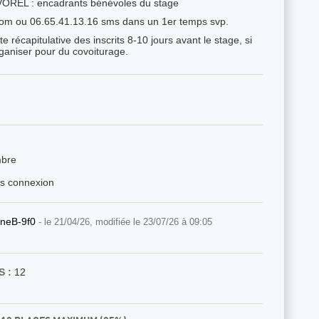
OREL : encadrants bénévoles du stage
com ou 06.65.41.13.16 sms dans un 1er temps svp.
récapitulative des inscrits 8-10 jours avant le stage, si
rganiser pour du covoiturage.
mbre
ès connexion
rineB-9f0
- le 21/04/26, modifiée le 23/07/26 à 09:05
 :
12