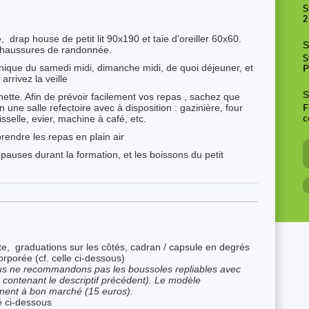
S
2
e, drap house de petit lit 90x190 et taie d'oreiller 60x60.
S
chaussures de randonnée.
S
ique du samedi midi, dimanche midi, de quoi déjeuner, et
P
arrivez la veille
S
ette. Afin de prévoir facilement vos repas , sachez que
une salle refectoire avec à disposition : gazinière, four
F
isselle, evier, machine à café, etc.
c
rendre les repas en plain air
 pauses durant la formation, et les boissons du petit
, graduations sur les côtés, cadran / capsule en degrés
orporée (cf. celle ci-dessous)
s ne recommandons pas les boussoles repliables avec
 contenant le descriptif précédent). Le modèle
ment à bon marché (15 euros).
é ci-dessous