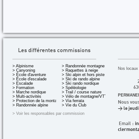
Les différentes commissions
> Alpinisme
> Randonnée montagne
Nos locaux 
> Canyoning
> Raquettes à neige
> École d'aventure
> Ski alpin et hors piste
> École d'escalade
> Ski de rando alpine
> Escalade
> Ski rando nordique
> Formation
> Spéléologie
63
> Marche nordique
> Trail / course nature
PERMANEN
> Multi-activités
> Vélo de montagne/VTT
> Protection de la montagne
> Via ferrata
Nous vous
> Randonnée alpine
> Vie du Club
> le jeud
> Voir les responsables par commission
Email :
i
clermonta