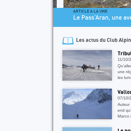
ARTICLE A LA UNE
Le Pass’Aran, une aventu
Les actus du
Club Alpi
Tribu
11/10/
Qu'alle
une ré
les lu
Vallo
07/10/
Auteur
end qu’
Marco 
Le no