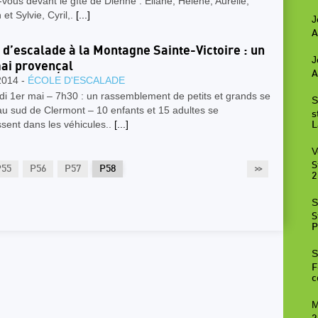
vous devant le gîte de Dienne : Eliane, Hélène, Aurélie,
 et Sylvie, Cyril,.
[...]
J
A
 d’escalade à la Montagne Sainte-Victoire : un
J
ai provençal
A
2014 -
ÉCOLE D'ESCALADE
i 1er mai – 7h30 : un rassemblement de petits et grands se
S
u sud de Clermont – 10 enfants et 15 adultes se
s
ssent dans les véhicules..
[...]
L
V
S
P55
P56
P57
P58
>>
2
S
S
P
S
F
c
M