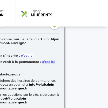
ite
Espace
ON
ADHÉRENTS
nvenue sur le site du Club Alpin
rmont-Auvergne
r s'inscrire :
c'est ici
r venir à la permanence :
c'est ici
tactez-nous :
dehors des horaires de permanence,
oyez un courriel à
i
nfo@clubalpin-
rmontauvergne.fr
r les questions sur le site, s’adresser à
port@clubalpin-
rmontauvergne.fr