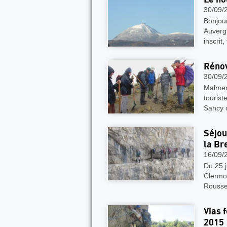
30/09/
Bonjou
Auverg
inscrit,
Rénov
30/09/
Malmen
tourist
Sancy 
Séjou
la Br
16/09/
Du 25 j
Clermon
Rousse
Vias 
2015