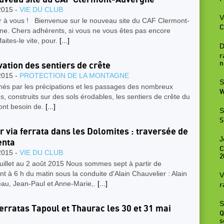
2015 -
VIE DU CLUB
V
r à vous ! Bienvenue sur le nouveau site du CAF Clermont-
C
ne. Chers adhérents, si vous ne vous êtes pas encore
 faites-le vite, pour.
[...]
D
r
n
ation des sentiers de crête
2015 -
PROTECTION DE LA MONTAGNE
S
és par les précipations et les passages des nombreux
W
es, construits sur des sols érodables, les sentiers de crête du
ont besoin de.
[...]
S
S
r via ferrata dans les Dolomites : traversée de
J
enta
C
2015 -
VIE DU CLUB
2
uillet au 2 août 2015 Nous sommes sept à partir de
t à 6 h du matin sous la conduite d'Alain Chauvelier : Alain
V
au, Jean-Paul et Anne-Marie,.
[...]
r
S
ferratas Tapoul et Thaurac les 30 et 31 mai
Q
s