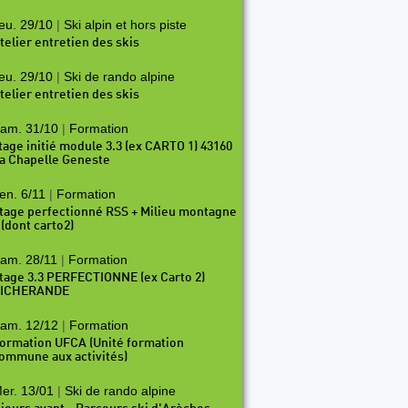
eu. 29/10
|
Ski alpin et hors piste
telier entretien des skis
eu. 29/10
|
Ski de rando alpine
telier entretien des skis
am. 31/10
|
Formation
tage initié module 3.3 (ex CARTO 1) 43160
a Chapelle Geneste
en. 6/11
|
Formation
tage perfectionné RSS + Milieu montagne
 (dont carto2)
am. 28/11
|
Formation
tage 3.3 PERFECTIONNE (ex Carto 2)
ICHERANDE
am. 12/12
|
Formation
ormation UFCA (Unité formation
ommune aux activités)
er. 13/01
|
Ski de rando alpine