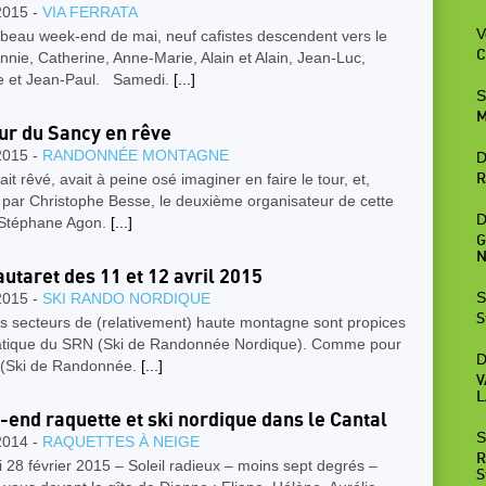
2015 -
VIA FERRATA
V
 beau week-end de mai, neuf cafistes descendent vers le
C
Annie, Catherine, Anne-Marie, Alain et Alain, Jean-Luc,
 et Jean-Paul. Samedi.
[...]
S
M
ur du Sancy en rêve
2015 -
RANDONNÉE MONTAGNE
D
vait rêvé, avait à peine osé imaginer en faire le tour, et,
R
 par Christophe Besse, le deuxième organisateur de cette
D
, Stéphane Agon.
[...]
G
N
utaret des 11 et 12 avril 2015
S
2015 -
SKI RANDO NORDIQUE
S
s secteurs de (relativement) haute montagne sont propices
ratique du SRN (Ski de Randonnée Nordique). Comme pour
D
 (Ski de Randonnée.
[...]
V
L
end raquette et ski nordique dans le Cantal
S
2014 -
RAQUETTES À NEIGE
R
28 février 2015 – Soleil radieux – moins sept degrés –
S