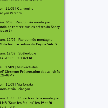
en. 28/08
|
Canyoning
anyon Vercors
im. 6/09
|
Randonnée montagne
ando de rentrée sur les crêtes du Sancy -
iveau 2+
am. 12/09
|
Randonnée montagne
E de bivouac autour du Puy de SANCY
am. 12/09
|
Spéléologie
TAGE SPELEO LOZERE
eu. 17/09
|
Multi-activités
AF Clermont Présentation des activités
026-09-17
en. 18/09
|
Via ferrata
ando et via Briançon
am. 19/09
|
Protection de la montagne
LMB "Sous les étoiles" les 19 et 20
eptembre