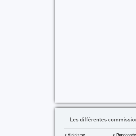
Les différentes commissio
> Alpinisme
> Randonnée