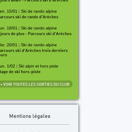
 jours avant - Parcours ski d'Arèches
en. 15/01
|
Ski de rando alpine
arcours ski de rando d'Arèches
un. 18/01
|
Ski de rando alpine
 jours de plus - Parcours ski d'Arèches
er. 20/01
|
Ski de rando alpine
arcours ski d'Arèches trois derniers
ours
un. 1/02
|
Ski alpin et hors piste
tage de ski hors-piste
> VOIR TOUTES LES SORTIES DU CLUB
Mentions légales