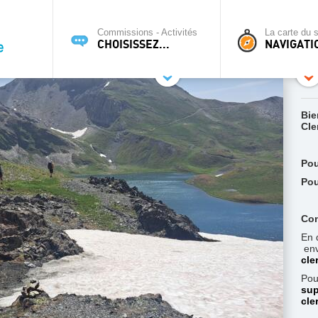
Commissions - Activités
La carte du s
CHOISISSEZ...
NAVIGATI
Bie
Cle
Pou
Pou
Con
En 
env
cle
Pou
sup
cle