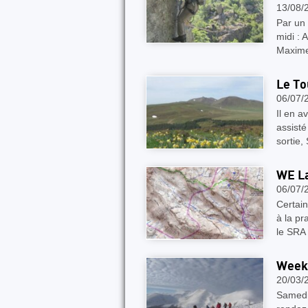
13/08/
Par un
midi : 
Maxime
Le To
06/07/
Il en a
assisté
sortie
WE La
06/07/
Certain
à la p
le SRA
Week-
20/03/
Samedi 