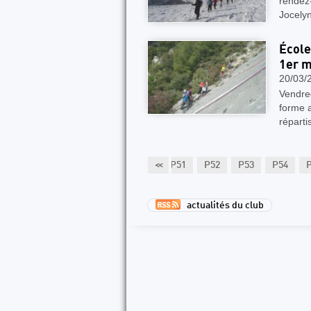
rendez-
Jocelyn
École
1er m
20/03/
Vendred
forme a
réparti
P46
P47
P48
P49
P50
<<
P51
P52
P53
P54
actualités du club