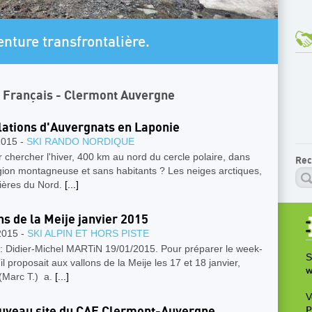
AR
re transfrontalière.
U
n Français - Clermont Auvergne
lations d'Auvergnats en Laponie
2015 -
SKI RANDO NORDIQUE
r chercher l'hiver, 400 km au nord du cercle polaire, dans
Rec
gion montagneuse et sans habitants ? Les neiges arctiques,
mières du Nord.
[...]
ns de la Meije janvier 2015
2015 -
SKI ALPIN ET HORS PISTE
 : Didier-Michel MARTiN 19/01/2015. Pour préparer le week-
S
il proposait aux vallons de la Meije les 17 et 18 janvier,
w
(Marc T.) a.
[...]
V
uveau site du CAF Clermont-Auvergne
P