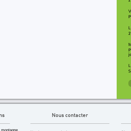
2
V
P
L
2
M
P
j
L
S
ns
Nous contacter
 montagne