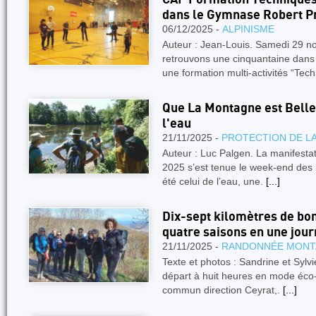
dans le Gymnase Robert P
06/12/2025 -
ALPINISME
Auteur : Jean-Louis. Samedi 29 
retrouvons une cinquantaine dans
une formation multi-activités “Tec
Que La Montagne est Belle
l'eau
21/11/2025 -
PROTECTION DE L
Auteur : Luc Palgen. La manifest
2025 s’est tenue le week-end des 
été celui de l’eau, une.
[...]
Dix-sept kilomètres de bo
quatre saisons en une jour
21/11/2025 -
RANDONNÉE MONT
Texte et photos : Sandrine et Sylv
départ à huit heures en mode éco
commun direction Ceyrat,.
[...]