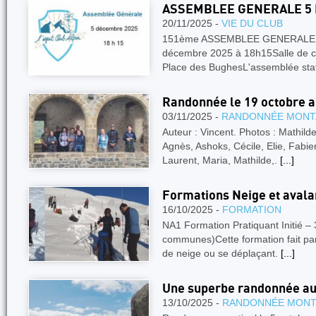
ASSEMBLEE GENERALE 5 
20/11/2025 -
VIE DU CLUB
151ème ASSEMBLEE GENERALE -R
décembre 2025 à 18h15Salle de co
Place des BughesL'assemblée stat
Randonnée le 19 octobre a
03/11/2025 -
RANDONNÉE MONT
Auteur : Vincent. Photos : Mathilde.
Agnès, Ashoks, Cécile, Elie, Fabi
Laurent, Maria, Mathilde,.
[...]
Formations Neige et avalan
16/10/2025 -
FORMATION
NA1 Formation Pratiquant Initié – 
communes)Cette formation fait part
de neige ou se déplaçant.
[...]
Une superbe randonnée au
13/10/2025 -
RANDONNÉE MON