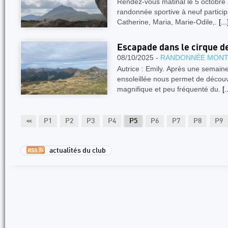
Rendez-vous matinal le 5 octobre 
randonnée sportive à neuf partici
Catherine, Maria, Marie-Odile,.
[...
Escapade dans le cirque d
08/10/2025 -
RANDONNÉE MON
Autrice : Emily. Après une semain
ensoleillée nous permet de découv
magnifique et peu fréquenté du.
[.
<<
P1
P2
P3
P4
P5
P6
P7
P8
P9
actualités du club