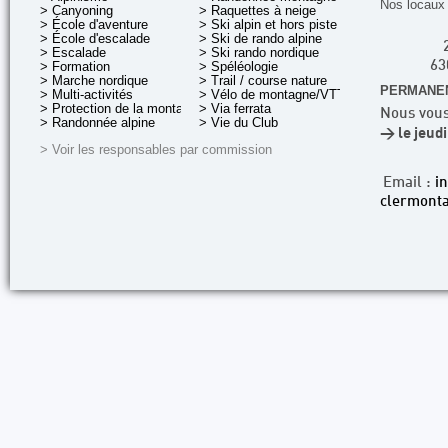
Nos locaux 
> Canyoning
> Raquettes à neige
> École d'aventure
> Ski alpin et hors piste
> École d'escalade
> Ski de rando alpine
> Escalade
> Ski rando nordique
> Formation
> Spéléologie
63
> Marche nordique
> Trail / course nature
PERMANEN
> Multi-activités
> Vélo de montagne/VTT
> Protection de la montagne
> Via ferrata
Nous vous
> Randonnée alpine
> Vie du Club
> le jeud
> Voir les responsables par commission
Email :
i
clermonta