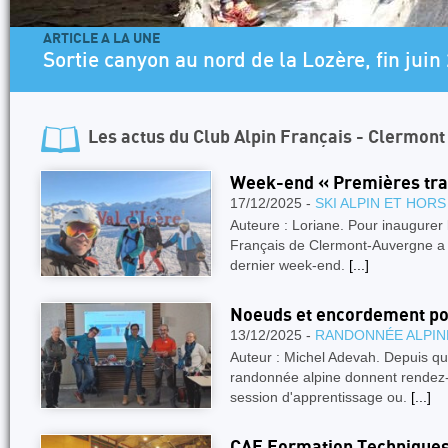
ARTICLE A LA UNE
Sortie canyon au nord de la Lozère, fin juin
Les actus du
Club Alpin Français - Clermon
Week-end « Premières trac
17/12/2025 -
SKI ALPIN ET HORS
Auteure : Loriane. Pour inaugurer l
Français de Clermont-Auvergne a pr
dernier week-end.
[...]
Noeuds et encordement po
13/12/2025 -
RANDONNÉE ALPIN
Auteur : Michel Adevah. Depuis qu
randonnée alpine donnent rendez
session d'apprentissage ou.
[...]
CAF Formation Techniques