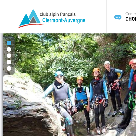
Commi
CHOI
1
2
3
4
5