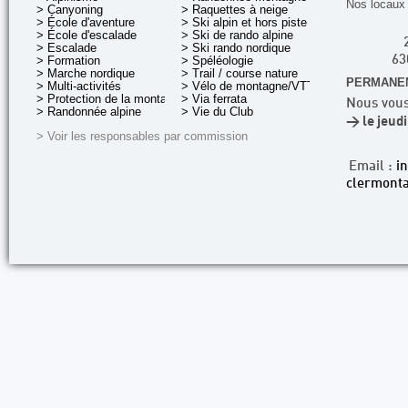
Nos locaux 
> Canyoning
> Raquettes à neige
> École d'aventure
> Ski alpin et hors piste
> École d'escalade
> Ski de rando alpine
> Escalade
> Ski rando nordique
> Formation
> Spéléologie
63
> Marche nordique
> Trail / course nature
PERMANEN
> Multi-activités
> Vélo de montagne/VTT
> Protection de la montagne
> Via ferrata
Nous vous
> Randonnée alpine
> Vie du Club
> le jeud
> Voir les responsables par commission
Email :
i
clermonta