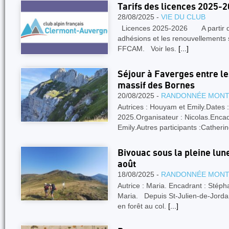
Tarifs des licences 2025-
28/08/2025 -
VIE DU CLUB
Licences 2025-2026 A partir du
adhésions et les renouvellements s
FFCAM. Voir les.
[...]
Séjour à Faverges entre le
massif des Bornes
20/08/2025 -
RANDONNÉE MON
Autrices : Houyam et Emily.Dates :
2025.Organisateur : Nicolas.Encad
Emily.Autres participants :Catheri
Bivouac sous la pleine lune
août
18/08/2025 -
RANDONNÉE MON
Autrice : Maria. Encadrant : Stépha
Maria. Depuis St-Julien-de-Jorda
en forêt au col.
[...]