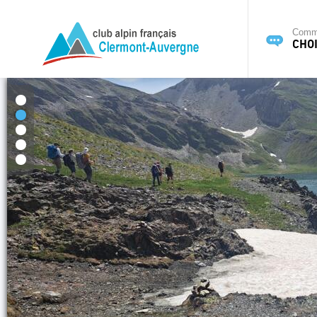
Commi
CHOI
1
2
3
4
5