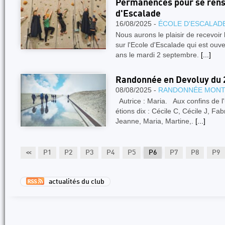
Permanences pour se rense
d'Escalade
16/08/2025 -
ÉCOLE D'ESCALAD
Nous aurons le plaisir de recevoir
sur l'Ecole d'Escalade qui est ouv
ans le mardi 2 septembre.
[...]
Randonnée en Devoluy du 23
08/08/2025 -
RANDONNÉE MON
Autrice : Maria. Aux confins de l
étions dix : Cécile C, Cécile J, Fa
Jeanne, Maria, Martine,.
[...]
<<
P1
P2
P3
P4
P5
P6
P7
P8
P9
actualités du club