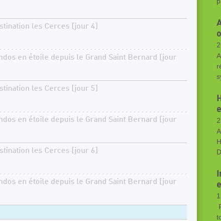
p
A
stination les Cerces [jour 4]
o
2
A
ndos en étoile depuis le Grand Saint Bernard [jour
r
s
stination les Cerces [jour 5]
H
ndos en étoile depuis le Grand Saint Bernard [jour
2
A
H
stination les Cerces [jour 6]
D
I
ndos en étoile depuis le Grand Saint Bernard [jour
e
1
R
t