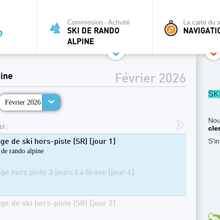
Commission - Activité
La carte du s
SKI DE RANDO
NAVIGATI
ALPINE
pine
Février 2026
SK
Février 2026
Nou
i :
cle
S'i
ge de ski hors-piste (SR) [jour 1]
 de rando alpine
age hors piste 3 jours La Grave [jour 4]
ge de ski hors-piste (SR) [jour 2]