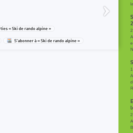
l
S
2
ies « Ski de rando alpine »
2
A
S'abonner à « Ski de rando alpine »
e
N
S
1
A
d
R
E
2
A
B