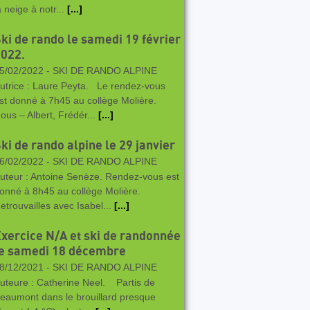
a neige à notr...
[...]
ki de rando le samedi 19 février
022.
5/02/2022 -
SKI DE RANDO ALPINE
utrice : Laure Peyta. Le rendez-vous
st donné à 7h45 au collège Molière.
ous – Albert, Frédér...
[...]
ki de rando alpine le 29 janvier
6/02/2022 -
SKI DE RANDO ALPINE
uteur : Antoine Senèze. Rendez-vous est
onné à 8h45 au collège Molière.
etrouvailles avec Isabel...
[...]
xercice N/A et ski de randonnée
le samedi 18 décembre
8/12/2021 -
SKI DE RANDO ALPINE
uteure : Catherine Neel. Partis de
eaumont dans le brouillard presque