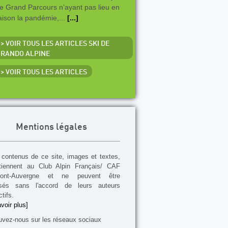
e Grand Parcours n’ayant pas lieu en
aison la pandémie,...
[...]
> VOIR TOUS LES ARTICLES SKI DE
RANDO ALPINE
> VOIR TOUS LES ARTICLES
Mentions légales
contenus de ce site, images et textes,
tiennent au Club Alpin Français/ CAF
mont-Auvergne et ne peuvent être
lisés sans l'accord de leurs auteurs
tifs.
voir plus]
uvez-nous sur les réseaux sociaux