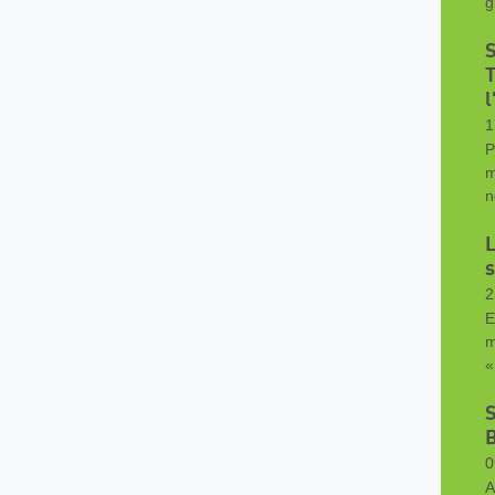
g
S
T
l
1
P
m
n
L
2
E
m
«
S
B
0
A