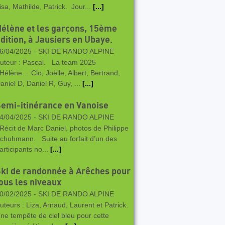
isa, Mathilde, Patrick. Jour...
[...]
élène et les garçons, 15ème
dition, à Jausiers en Ubaye.
6/04/2025 -
SKI DE RANDO ALPINE
uteur : Pascal. La team 2025
 Hélène… Clo, Joëlle, Albert, Bertrand,
aniel D, Daniel R, Guy, ...
[...]
emi-itinérance en Vanoise
4/04/2025 -
SKI DE RANDO ALPINE
écit de Marc Daniel, photos de Philippe
chuhmann. Suite au forfait d’un des
articipants no...
[...]
ki de randonnée à Arêches pour
ous les niveaux
0/02/2025 -
SKI DE RANDO ALPINE
uteurs : Liza, Arnaud, Laurent et Patrick.
ne tempête de ciel bleu pour cette