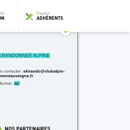
ite
Espace
ON
ADHÉRENTS
I RANDONNEE ALPINE
s contacter:
skirando@clubalpin-
rmontauvergne.fr
nformer:
ici
NOS PARTENAIRES