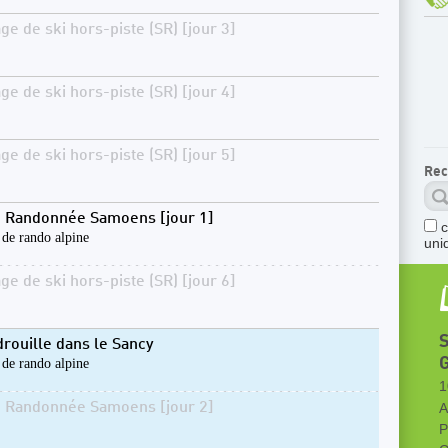
ge de ski hors-piste (SR) [jour 3]
ge de ski hors-piste (SR) [jour 4]
ge de ski hors-piste (SR) [jour 5]
Rec
i Randonnée Samoens [jour 1]
 de rando alpine
uni
ge de ski hors-piste (SR) [jour 6]
S
drouille dans le Sancy
 de rando alpine
1
i Randonnée Samoens [jour 2]
A
P