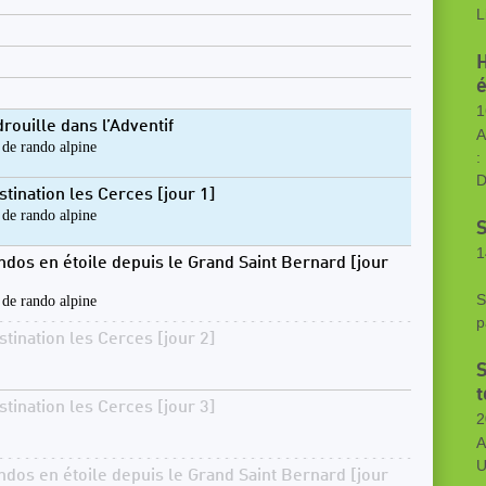
L
H
é
1
rouille dans l’Adventif
A
 de rando alpine
:
D
stination les Cerces [jour 1]
 de rando alpine
S
1
ndos en étoile depuis le Grand Saint Bernard [jour
R
S
 de rando alpine
p
stination les Cerces [jour 2]
S
t
stination les Cerces [jour 3]
2
A
U
ndos en étoile depuis le Grand Saint Bernard [jour