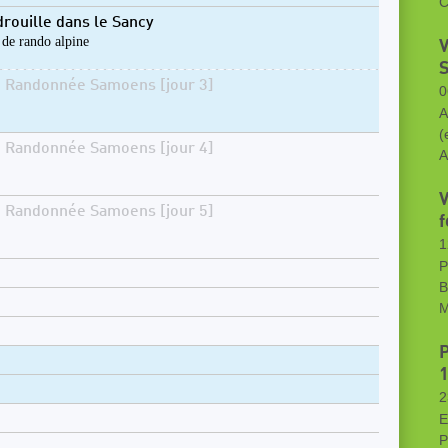
C
drouille dans le Sancy
 de rando alpine
V
S
i Randonnée Samoens [jour 3]
0
A
(
i Randonnée Samoens [jour 4]
A
V
i Randonnée Samoens [jour 5]
f
1
P
B
M
P
1
2
E
P