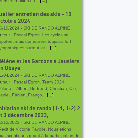
remière édition du...
[...]
telier entretien des skis - 10
ctobre 2024
6/10/2024 -
SKI DE RANDO ALPINE
uteur : Pascal Egron. Les cycles se
épètent mais demeurent toujours fort
ympathiques surtout lor...
[...]
élène et les Garçons à Jausiers
en Ubaye
1/04/2024 -
SKI DE RANDO ALPINE
uteur : Pascal Egron. Team 2024 :
élène… Albert, Bertrand, Christian, Clo,
aniel, Fabien, Franço...
[...]
nitiation ski de rando (J-1, J-2) 2
t 3 décembre 2023,
2/12/2023 -
SKI DE RANDO ALPINE
écit de Victoria Fayolle. Nous étions
ous sceptiques quant à la participation de