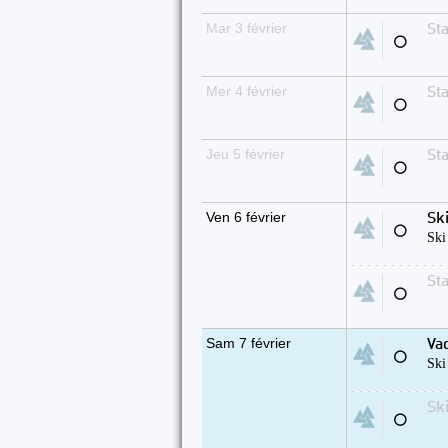
Mar 3 février
Sta
⚪
Mer 4 février
Sta
⚪
Jeu 5 février
Sta
⚪
Ven 6 février
Sk
⚪
Ski
Sta
⚪
Sam 7 février
Va
⚪
Ski
Sk
⚪