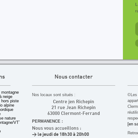
L
r
ns
Nous contacter
 montagne
Nos locaux sont situés :
©Les 
à neige
appar
t hors piste
Centre jen Richepin
o alpine
Cler
21 rue Jean Richepin
nordique
réuti
e
63000 Clermont-Ferrand
rse nature
respec
PERMANENCE :
ontagne/VTT
[en sa
Nous vous accueillons :
b
Retro
> le jeudi de 18h30 à 20h00