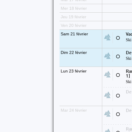
Mer 18 février
Jeu 19 février
Ven 20 février
Sam 21 février
Vad
⚪
Ski
Dim 22 février
De
⚪
Ski
Lun 23 février
Ra
⚪
1]
Ski
De
⚪
Mar 24 février
De
⚪
Ra