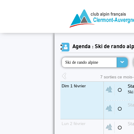
Agenda : Ski de rando al
Ski de rando alpine
7 sorties ce mois-c
Dim 1 février
Sta
⚪
Ski
St
⚪
Lun 2 février
Sta
⚪