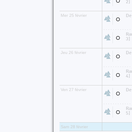
⚪
2]
Mer 25 février
De
⚪
Ra
⚪
3]
Jeu 26 février
De
⚪
Ra
⚪
4]
Ven 27 février
De
⚪
Ra
⚪
5]
Sam 28 février