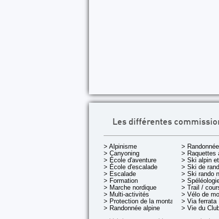
Les différentes commissio
> Alpinisme
> Randonnée
> Canyoning
> Raquettes 
> École d'aventure
> Ski alpin e
> École d'escalade
> Ski de rand
> Escalade
> Ski rando 
> Formation
> Spéléologi
> Marche nordique
> Trail / cou
> Multi-activités
> Vélo de m
> Protection de la montagne
> Via ferrata
> Randonnée alpine
> Vie du Clu