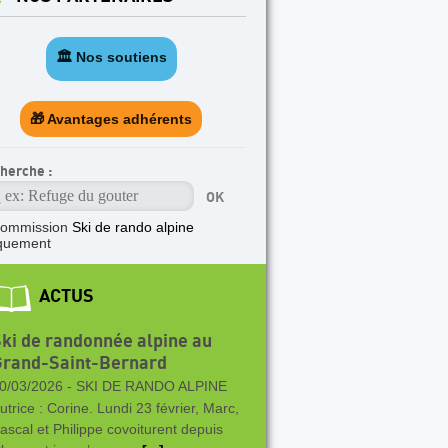
🏛️ Nos soutiens
🎁 Avantages adhérents
herche :
commission
Ski de rando alpine
quement
ACTUS
ki de randonnée alpine au
Grand-Saint-Bernard
0/03/2026 -
SKI DE RANDO ALPINE
utrice : Corine. Lundi 23 février, Marc,
ascal et Philippe covoiturent depuis