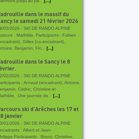
lermont jusqu’au pa...
[...]
adrouille dans le massif du
ancy le samedi 21 février 2026
6/03/2026 -
SKI DE RANDO ALPINE
uteure : Mathilde. Participants : Fabien
encadrant), Gilles (co-encadrant),
ntoine, Benjamin, Flo...
[...]
adrouille dans le Sancy le 8
évrier.
2/02/2026 -
SKI DE RANDO ALPINE
articipants : Arnaud (encadrant), Antoine,
enjamin, Cédric, Christine et
athilde. Une journée de...
[...]
arcours ski d’Arêches les 17 et
8 janvier
3/01/2026 -
SKI DE RANDO ALPINE
ncadrants : Albert et Jean-
hilippe.Participants : Bruno, Christine,