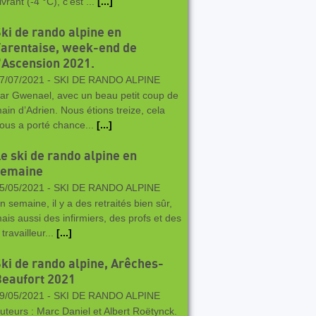
ivrant (-4 °C), c’est ...
[...]
ki de rando alpine en
arentaise, week-end de
'Ascension 2021.
7/07/2021 -
SKI DE RANDO ALPINE
ar Gwenael, avec un beau petit coup de
ain d’Adrien. Nous étions treize, cela
ous a porté chance...
[...]
e ski de rando alpine en
semaine
5/05/2021 -
SKI DE RANDO ALPINE
n semaine, il y a des retraités bien sûr,
ais aussi des infirmiers, des profs et des
 travailleur...
[...]
ki de rando alpine, Arêches-
eaufort 2021
9/05/2021 -
SKI DE RANDO ALPINE
uteurs : Marc Daniel et Albert Roëtynck.