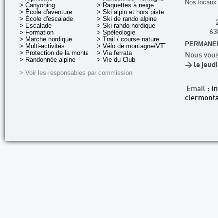
Nos locaux 
> Canyoning
> Raquettes à neige
> École d'aventure
> Ski alpin et hors piste
> École d'escalade
> Ski de rando alpine
> Escalade
> Ski rando nordique
> Formation
> Spéléologie
63
> Marche nordique
> Trail / course nature
PERMANEN
> Multi-activités
> Vélo de montagne/VTT
> Protection de la montagne
> Via ferrata
Nous vous
> Randonnée alpine
> Vie du Club
> le jeud
> Voir les responsables par commission
Email :
i
clermonta