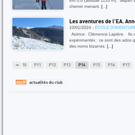
Km 0,0 (altitude 1133 m) : départ 
chemin menant.
[...]
Les aventures de l'EA. An
10/01/2024 -
ÉCOLE D'AVENTUR
Autrice : Clémence Lapière. Ils o
expérimentés : ce sont des ados 
des noms bizarres.
[...]
P9
<<
P10
P11
P12
P13
P14
P15
P16
P17
actualités du club