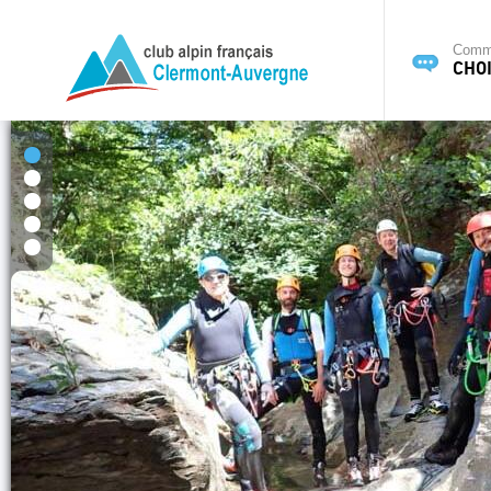
Commi
CHOI
1
2
3
4
5