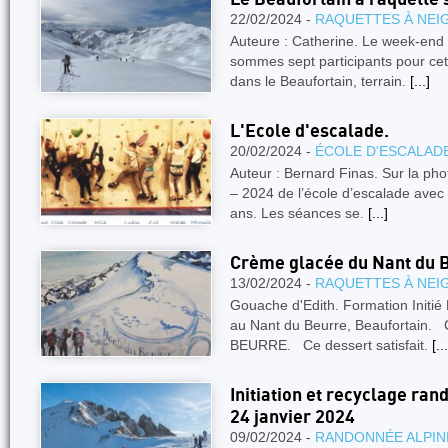
22/02/2024 -
RAQUETTES À NEI
Auteure : Catherine. Le week-end 
sommes sept participants pour cett
dans le Beaufortain, terrain.
[...]
L'Ecole d'escalade.
20/02/2024 -
ÉCOLE D'ESCALAD
Auteur : Bernard Finas. Sur la ph
– 2024 de l’école d’escalade avec
ans. Les séances se.
[...]
Crème glacée du Nant du 
13/02/2024 -
RAQUETTES À NEI
Gouache d'Edith. Formation Initié
au Nant du Beurre, Beauforta
BEURRE. Ce dessert satisfait.
[...
Initiation et recyclage ra
24 janvier 2024
09/02/2024 -
RANDONNÉE ALPIN