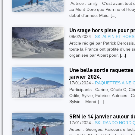
Autrice : Emily. C’est avant tout 
au Mont-Dore que Pierrine et Hou
début d’année. Mais.
[...]
Un stage hors piste pour 
09/02/2024 -
SKI ALPIN ET HORS
Article rédigé par Patrick Derossis
toute la France ont profité d'une
organisée par Albert pour.
[...]
Une belle sortie raquettes
janvier 2024.
17/01/2024 -
RAQUETTES À NEI
Participants : Carine, Cécile C, Céc
Odile, Sylvie, Fabrice. Autrices : C
Sylvie. Merci.
[...]
SRN le 14 janvier autour d
17/01/2024 -
SKI RANDO NORDI
Auteur : Georges. Parcours effect