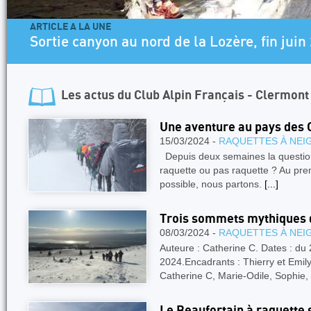
ARTICLE A LA UNE
Sortie canyon au nord de la Lozère, fin juin
Les actus du
Club Alpin Français - Clermon
Une aventure au pays des 
15/03/2024 -
RAQUETTES À NEI
Depuis deux semaines la question
raquette ou pas raquette ? Au prem
possible, nous partons.
[...]
Trois sommets mythiques d
08/03/2024 -
RAQUETTES À NEI
Auteure : Catherine C. Dates : du 
2024.Encadrants : Thierry et Emily.
Catherine C, Marie-Odile, Sophie, 
Le Beaufortain à raquette s