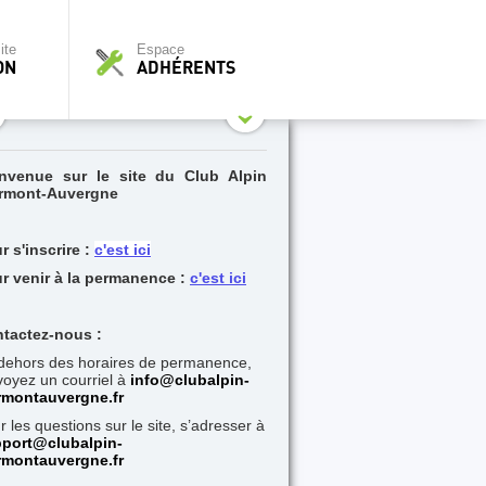
ite
Espace
ON
ADHÉRENTS
nvenue sur le site du Club Alpin
rmont-Auvergne
r s'inscrire :
c'est ici
r venir à la permanence :
c'est ici
tactez-nous :
dehors des horaires de permanence,
oyez un courriel à
i
nfo@clubalpin-
rmontauvergne.fr
r les questions sur le site, s’adresser à
port@clubalpin-
rmontauvergne.fr