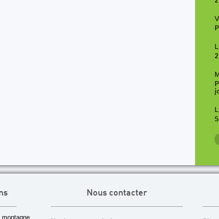
2
V
P
L
2
M
P
j
L
S
ns
Nous contacter
 montagne