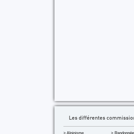
Les différentes commissio
> Alpinisme
> Randonnée