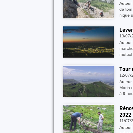
Auteur 
de tomb
niqué s
Lever
13/07/
Auteur 
marche
mutuel
Tour 
12/07/
Auteur
Maria 
à 9 he
Rénov
2022
11/07/
Auteur 