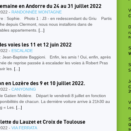
emaine en Andorre du 24 au 31 juillet 2022
V
2022 -
RANDONNÉE MONTAGNE
C
e : Sophie. Photo 1 : J3 - en redescendant du Griu Partis
he depuis Clermont, nous nous installons dans de
D
tables appartements.
[...]
r
n
es voies les 11 et 12 juin 2022
S
2022 -
ESCALADE
W
: Jean-Baptiste Baggioni. Enfin, les amis ! Oui, enfin, après
née de reprise passée à escalader les voies à Robert Pras
S
avir les.
[...]
S
J
n en Lozère des 9 et 10 juillet 2022.
C
2022 -
CANYONING
2
e Gatien Molière. Départ le vendredi 8 juillet en fonction
ponibilités de chacun. La dernière voiture arrive à 21h30 au
V
g « Les.
[...]
r
S
llette du Lauzet et Croix de Toulouse
Q
2022 -
VIA FERRATA
s