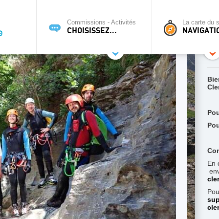
Commissions - Activités
La carte du s
CHOISISSEZ...
NAVIGATI
Bie
Cle
Pou
Pou
Con
En 
env
cle
Pou
sup
cle