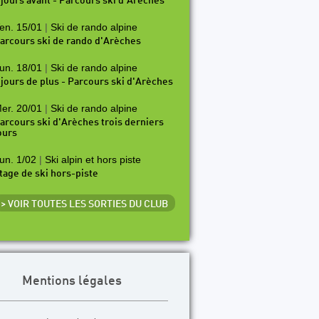
 jours avant - Parcours ski d'Arèches
en. 15/01
|
Ski de rando alpine
arcours ski de rando d'Arèches
un. 18/01
|
Ski de rando alpine
 jours de plus - Parcours ski d'Arèches
er. 20/01
|
Ski de rando alpine
arcours ski d'Arèches trois derniers
ours
un. 1/02
|
Ski alpin et hors piste
tage de ski hors-piste
> VOIR TOUTES LES SORTIES DU CLUB
Mentions légales