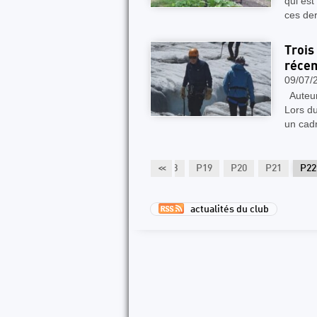
qui est
ces de
Trois
récem
09/07/
Auteur 
Lors du
un cad
3
P14
P15
P16
P17
<<
P18
P19
P20
P21
P22
actualités du club