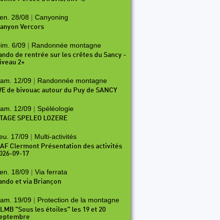
en. 28/08
|
Canyoning
anyon Vercors
im. 6/09
|
Randonnée montagne
ando de rentrée sur les crêtes du Sancy -
iveau 2+
am. 12/09
|
Randonnée montagne
E de bivouac autour du Puy de SANCY
am. 12/09
|
Spéléologie
TAGE SPELEO LOZERE
eu. 17/09
|
Multi-activités
AF Clermont Présentation des activités
026-09-17
en. 18/09
|
Via ferrata
ando et via Briançon
am. 19/09
|
Protection de la montagne
LMB "Sous les étoiles" les 19 et 20
eptembre