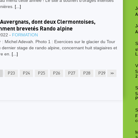
 au menu cette année ! Le site a souffert d'orages intenses
rnières.
[...]
J
A
 Auvergnats, dont deux Clermontoises,
J
ment brevetés Rando alpine
A
2022 -
FORMATION
: Michel Adevah. Photo 1 : Exercices sur le glacier du Tour
S
 dernier stage de rando alpine, concernant huit stagiaires et
s
re en.
[...]
L
V
S
P23
P24
P25
P26
P27
P28
P29
>>
P30
P31
2
S
S
P
S
F
c
M