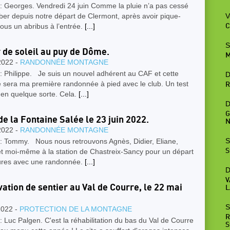
: Georges. Vendredi 24 juin Comme la pluie n’a pas cessé
er depuis notre départ de Clermont, après avoir pique-
V
ous un abribus à l’entrée.
[...]
C
S
 de soleil au puy de Dôme.
M
2022 -
RANDONNÉE MONTAGNE
: Philippe. Je suis un nouvel adhérent au CAF et cette
D
 sera ma première randonnée à pied avec le club. Un test
R
 en quelque sorte. Cela.
[...]
D
G
de la Fontaine Salée le 23 juin 2022.
N
2022 -
RANDONNÉE MONTAGNE
S
 : Tommy. Nous nous retrouvons Agnès, Didier, Eliane,
et moi-même à la station de Chastreix-Sancy pour un départ
S
ures avec une randonnée.
[...]
D
V
ation de sentier au Val de Courre, le 22 mai
L
S
2022 -
PROTECTION DE LA MONTAGNE
R
: Luc Palgen. C'est la réhabilitation du bas du Val de Courre
S