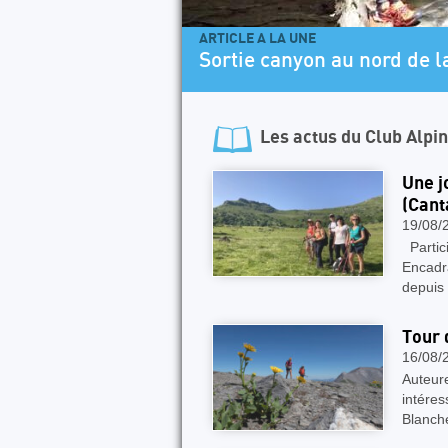
ARTICLE A LA UNE
Le Pass’Aran, une aventu
Les actus du
Club Alpi
Une j
(Cant
19/08/
Partici
Encadr
depuis
Tour 
16/08/
Auteure
intéres
Blanch