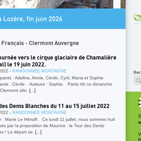
AR
re transfrontalière.
U
n Français - Clermont Auvergne
ournée vers le cirque glaciaire de Chamalière
al) le 19 juin 2022.
2022 -
RANDONNÉE MONTAGNE
Rec
pants : Adelina, Annie, Cécile, Cyril, Maria et Sophie.
ante : Cécile. Auteure : Sophie. Partis tôt ce dimanche
 Clermont afin.
[...]
des Dents Blanches du 11 au 15 juillet 2022
2022 -
RANDONNÉE MONTAGNE
S
 : Marie Le Hénaff. Ce lundi 11 juillet, nous sommes huit
w
sés par la proposition de Maurice : le Tour des Dents
es ! Le départ se.
[...]
V
P