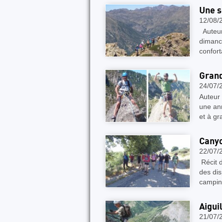
Une s
12/08/
Auteur
dimanc
confor
Grand
24/07/
Auteur 
une an
et à gr
Canyo
22/07/
Récit d
des dis
campin
Aigui
21/07/